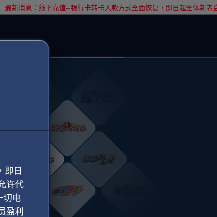
最新消息：线下充值--银行卡转卡入款方式全面恢复，即日起全体新老
，即日
允许代
一切电
员盈利