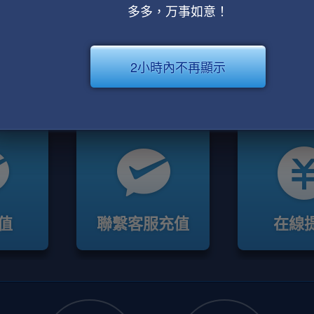
多多，万事如意！
2小時內不再顯示
值
聯繫客服充值
在線