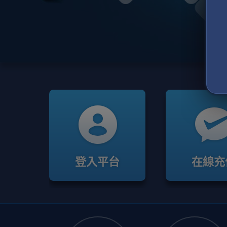
登入平台
在線充